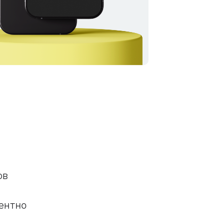
ов
ентно