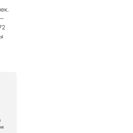
ек.
 —
72
ы
й
ое