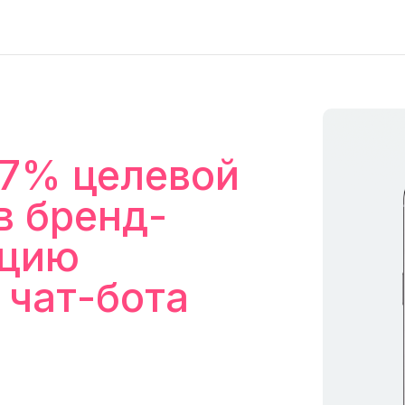
77% целевой
в бренд-
ацию
 чат-бота