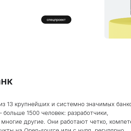
анк
из 13 крупнейших и системно значимых банк
 больше 1500 человек: разработчики,
 многие другие. Они работают четко, компет
укты на Open-source или с нуля, регулярно